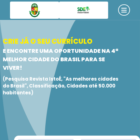
CRIE JÁ O SEU CURRÍCULO
E ENCONTRE UMA OPORTUNIDADE NA 4ª
MELHOR CIDADE DO BRASIL PARA SE
VIVER!
(Pesquisa Revista IstoÉ, "As melhores cidades
do Brasil", Classificação, Cidades até 50.000
habitantes)