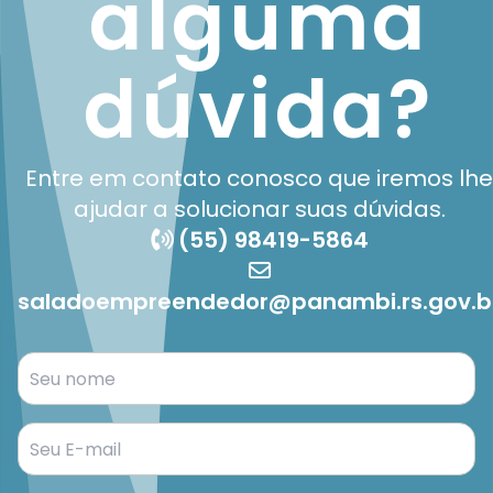
alguma
dúvida?
Entre em contato conosco que iremos lhe
ajudar a solucionar suas dúvidas.
(55) 98419-5864
saladoempreendedor@panambi.rs.gov.b