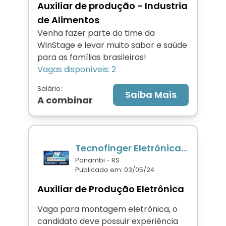
Auxiliar de produção - Industria
de Alimentos
Venha fazer parte do time da
WinStage e levar muito sabor e saúde
para as famílias brasileiras!
Vagas disponíveis: 2
Você vai contribuir com as seguintes
Salário:
atividades:
Saiba Mais
A combinar
- Auxiliar na fabricação dos produtos
WinStage (www.winstage.com.br)
- Auxiliar na limpeza
- Auxiliar no envio dos produtos
Tecnofinger Eletrônica e Equipamentos Ltda
Panambi - RS
Publicado em: 03/05/24
Auxiliar de Produção Eletrônica
Vaga para montagem eletrônica, o
candidato deve possuir experiência