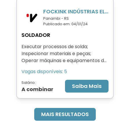
FOCKINK INDÚSTRIAS ELÉTRICAS LTDA
Panambi - RS
Publicado em: 04/01/24
SOLDADOR
Executar processos de solda;
Inspecionar materiais e peças;
Operar máquinas e equipamentos de
solda e de testes;
Vagas disponíveis: 5
Regular máquinas de solda e
equipamentos;
Salário:
Saiba Mais
A combinar
MAIS RESULTADOS