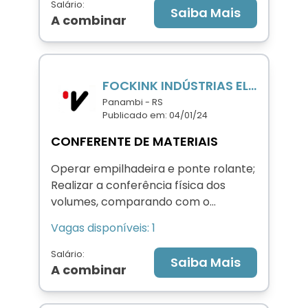
Salário:
Saiba Mais
A combinar
FOCKINK INDÚSTRIAS ELÉTRICAS LTDA
Panambi - RS
Publicado em: 04/01/24
CONFERENTE DE MATERIAIS
Operar empilhadeira e ponte rolante;
Realizar a conferência física dos
volumes, comparando com o
documento hábil;
Vagas disponíveis: 1
Realizar a descarga de materiais;
Verificar a integridade dos volumes;
Salário:
Saiba Mais
Outras atividades análogas e
A combinar
complementares.