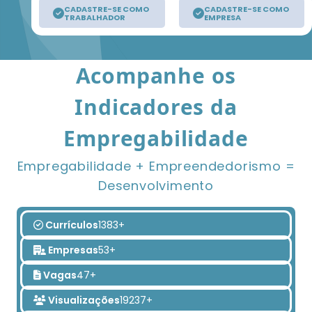
CADASTRE-SE COMO
CADASTRE-SE COMO
TRABALHADOR
EMPRESA
Acompanhe os
Indicadores da
Empregabilidade
Empregabilidade + Empreendedorismo =
Desenvolvimento
Currículos
1383+
Empresas
53+
Vagas
47+
Visualizações
19237+